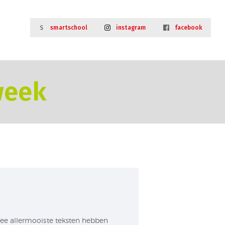
smartschool
instagram
facebook
week
ee allermooiste teksten hebben