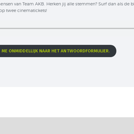
 mensen van Team AKB. Herken jij alle stemmen? Surf dan als de b
op twee cinematickets!
G ME ONMIDDELLIJK NAAR HET ANTWOORDFORMULIER.