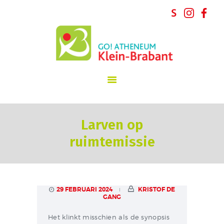
GO! atheneum Klein-Brabant
START
INSCHRIJVINGEN
SCHOOLVISIE
INFORMATIE
Larven op
SCHOOLREGLEMENT
ruimtemissie
NIEUWS
SCHOOLTEAM
PARTICIPATIE
CONTACT
29 FEBRUARI 2024
KRISTOF DE
GANG
Het klinkt misschien als de synopsis