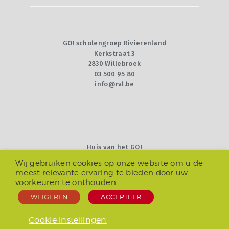
GO! scholengroep Rivierenland
Kerkstraat 3
2830 Willebroek
03 500 95 80
info@rvl.be
Huis van het GO!
Willebroekkaai 36
Wij gebruiken cookies op onze website om u de
1000 Brussel
meest relevante ervaring te bieden door uw
02 790 92 00
voorkeuren te onthouden.
info@g-o.be
WEIGEREN
ACCEPTEER
© 2025 -
Privacy
Cookie instellingen