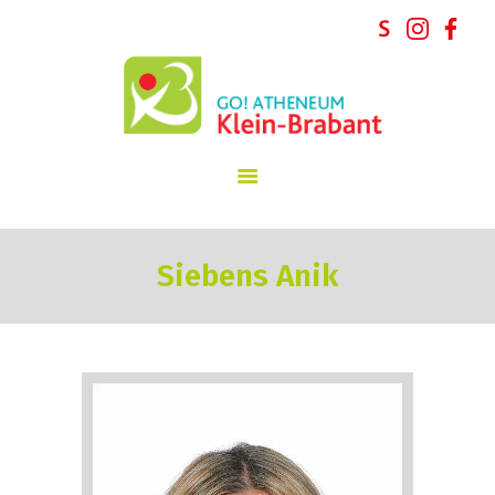
GO! atheneum Klein-Brabant
START
INSCHRIJVINGEN
SCHOOLVISIE
INFORMATIE
Siebens Anik
SCHOOLREGLEMENT
NIEUWS
SCHOOLTEAM
PARTICIPATIE
CONTACT