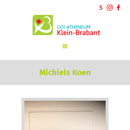
START
INSCHRIJVINGEN
GO! atheneum Klein-Brabant
SCHOOLVISIE
INFORMATIE
SCHOOLREGLEMENT
NIEUWS
SCHOOLTEAM
PARTICIPATIE
Michiels Koen
CONTACT